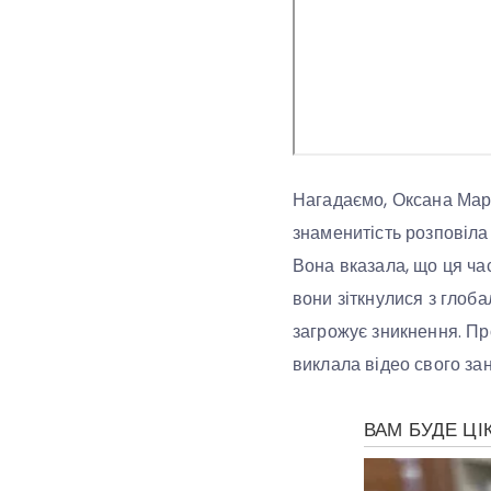
Нагадаємо, Оксана Марче
знаменитість розповіла
Вона вказала, що ця час
вони зіткнулися з глоб
загрожує зникнення. Про
виклала відео свого зан