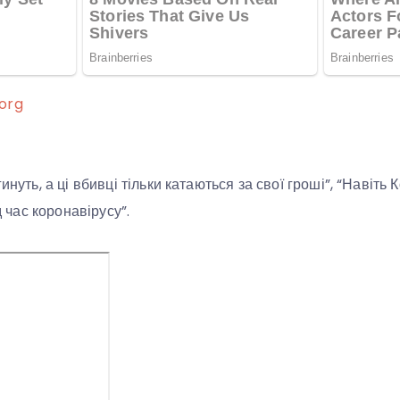
org
инуть, а ці вбивці тільки катаються за свої гроші”, “Навіть 
ід час коронавірусу”.