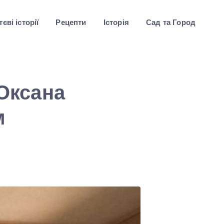
єві історії
Рецепти
Історія
Сад та Город
 Оксана
м