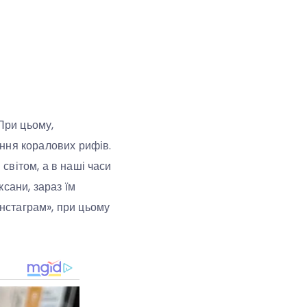
При цьому,
ння коралових рифів.
 світом, а в наші часи
сани, зараз їм
Інстаграм», при цьому