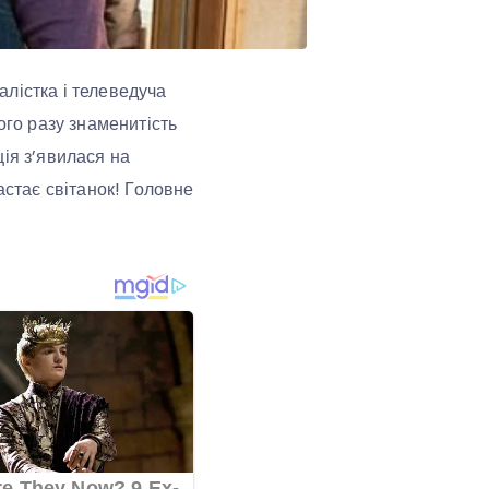
лістка і телеведуча
ого разу знаменитість
ія з’явилася на
астає світанок! Головне