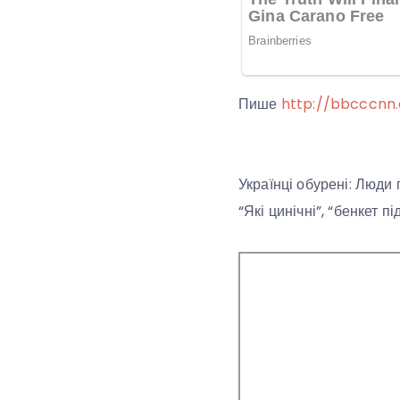
Пише
http://bbcccnn.
Українці обурені: Люди г
“Які цинічні”, “бенкет п