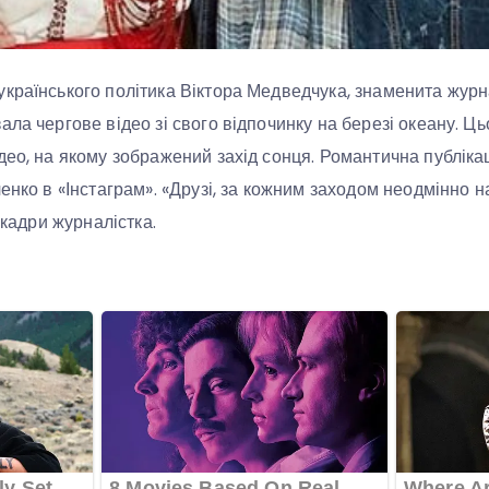
країнського політика Віктора Медведчука, знаменита журна
ла чергове відео зі свого відпочинку на березі океану. Ць
део, на якому зображений захід сонця. Романтична публікац
енко в «Інстаграм». «Друзі, за кожним заходом неодмінно н
 кадри журналістка.