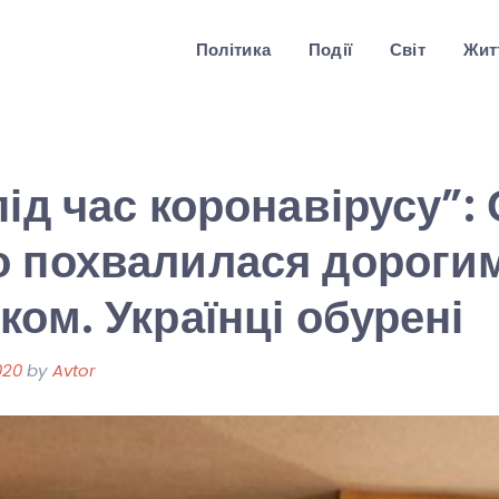
Політика
Події
Світ
Житт
під час коронавірусу”:
о похвалилася дороги
ком. Українці обурені
020
by
Avtor