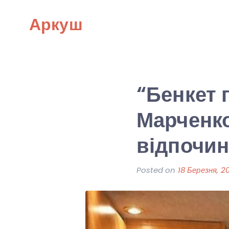
Skip
Аркуш
to
content
“Бенкет 
Марченк
відпочин
Posted on
18 Березня, 2