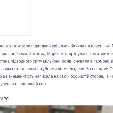
нко, показала підводний світ, який бачила на власні очі. 
 про проблеми. Зокрема, Марченко торкнулася теми зникне
тина підводного світу мільйони років існувала в гармонії зі
альним потеплінням і згубними діями людини. За словами Ок
 це знаменитість написала на своїй особистій сторінці в «
урення в підводний світ.