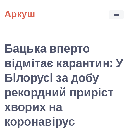
Skip
Аркуш
to
content
Бацька вперто
відмітає карантин: У
Білорусі за добу
рекордний приріст
хворих на
коронавірус