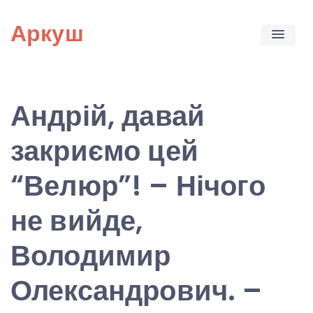
Skip
Аркуш
to
content
Андрій, давай
закриємо цей
“Велюр”! – Нічого
не вийде,
Володимир
Олександрович. –