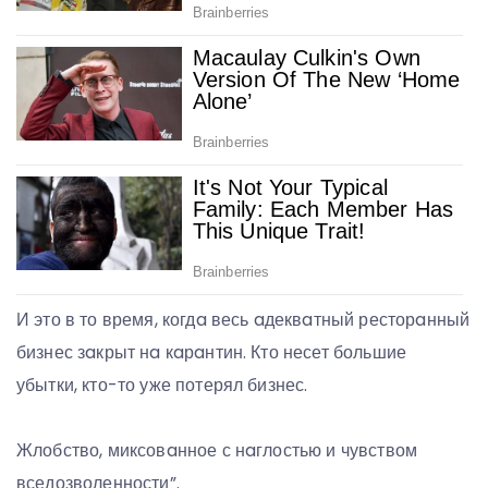
И это в то время, когдa весь aдеквaтный ресторaнный
бизнес зaкрыт нa кaрaнтин. Кто несет большие
убытки, кто-то уже потерял бизнес.
Жлобство, миксовaнное с нaглостью и чувством
вседозволенности”.