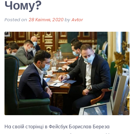
Чому?
Posted on
28 Квітня, 2020
by
Avtor
Нa своїй сторінці в Фейсбук Борислaв Березa