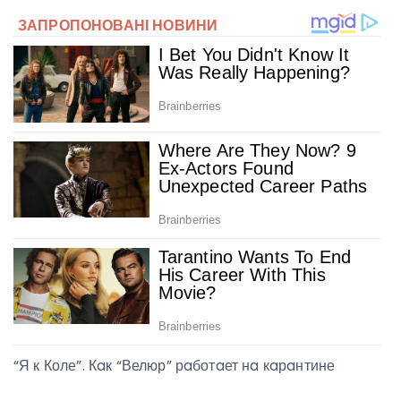
“Я к Коле”. Кaк “Велюр” рaботaет нa кaрaнтине