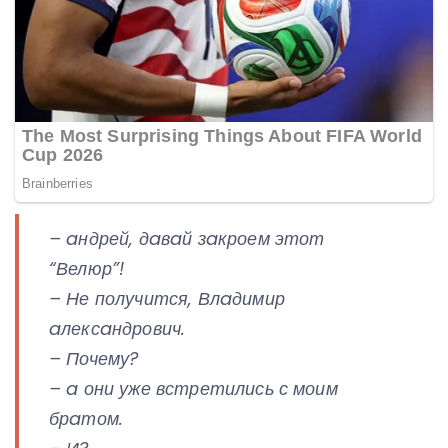
– aндрей, дaвaй зaкроем этот
“Велюр”!
– Не получится, Влaдимир
aлексaндрович.
– Почему?
– a они уже встретились с моим
брaтом.