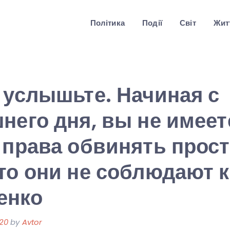
Політика
Події
Світ
Житт
 услышьте. Начиная с
него дня, вы не имеет
 права обвинять прос
то они не соблюдают 
енко
020
by
Avtor