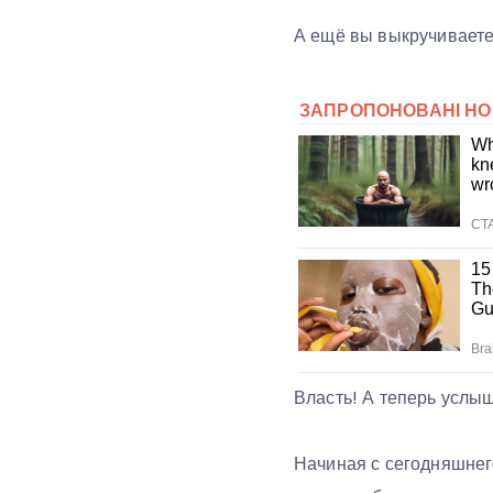
А ещё вы выкручиваетес
Власть! А теперь услыш
Начиная с сегодняшнего