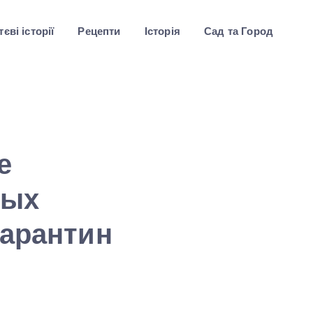
єві історії
Рецепти
Історія
Сад та Город
е
тых
карантин