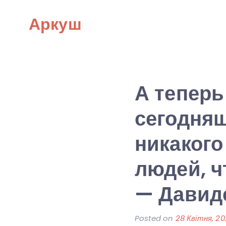
Skip
Аркуш
to
content
А теперь
сегодняш
никакого
людей, ч
— Давид
Posted on
28 Квітня, 2