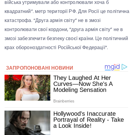
війська утримували або контролювали хоча б
квадратний”. метр території РФ. Для Росії це політична
катастрофа. “Друга армія світу” не в змозі
контролювати свої кордони, “друга армія світу” не в
змозі забезпечити безпеку своєї країни. Це політичний
крах обороноздатності Російської Федерації“.