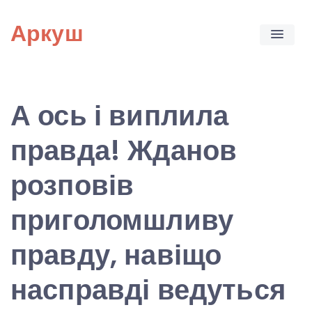
Skip
Аркуш
to
content
А ось і виплила
правда! Жданов
розповів
приголомшливу
правду, навіщо
насправді ведуться