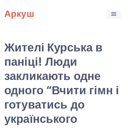
Skip
Аркуш
to
content
Жителі Курська в
паніці! Люди
закликають одне
одного “Вчити гімн і
готуватись до
українського