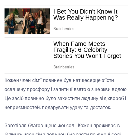
Кожен член сім’ї повинен був натщесерце з’їсти
освячену просфору і запити її взятою з церкви водою.
Це засіб повинно було захистити людину від хвороб і
неприємностей, подарувати удачу та достаток.
Заготівля благовіщенської солі. Кожен проживає в
будинку член сім’ї повинен був взяти по жмені солі,