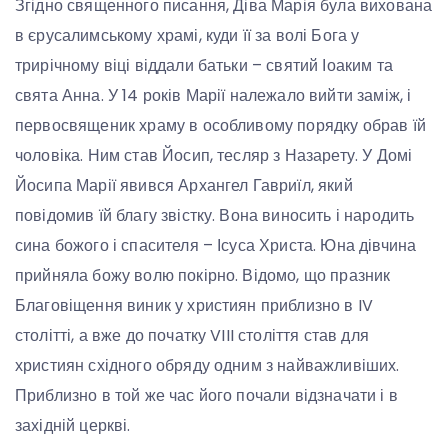
Згідно священного писання, Діва Марія була вихована
в єрусалимському храмі, куди її за волі Бога у
трирічному віці віддали батьки – святий Іоаким та
свята Анна. У 14 років Марії належало вийти заміж, і
первосвященик храму в особливому порядку обрав їй
чоловіка. Ним став Йосип, тесляр з Назарету. У Домі
Йосипа Марії явився Архангел Гавриїл, який
повідомив їй благу звістку. Вона виносить і народить
сина божого і спасителя – Ісуса Христа. Юна дівчина
прийняла божу волю покірно. Відомо, що празник
Благовіщення виник у християн приблизно в IV
столітті, а вже до початку VIII століття став для
християн східного обряду одним з найважливіших.
Приблизно в той же час його почали відзначати і в
західній церкві.