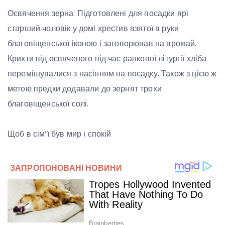
Освячення зерна. Підготовлені для посадки ярі
старший чоловік у домі хрестив взятої в руки
благовіщенської іконою і заговорював на врожай.
Крихти від освяченого під час ранкової літургії хліба
перемішувалися з насінням на посадку. Також з цією ж
метою предки додавали до зернят трохи
благовіщенської солі.
Щоб в сім’ї був мир і спокій