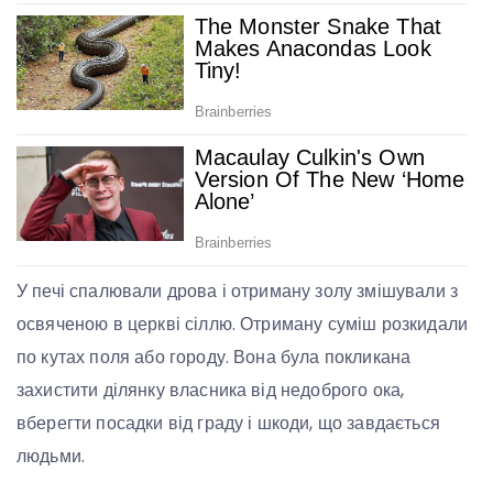
У печі спалювали дрова і отриману золу змішували з
освяченою в церкві сіллю. Отриману суміш розкидали
по кутах поля або городу. Вона була покликана
захистити ділянку власника від недоброго ока,
вберегти посадки від граду і шкоди, що завдається
людьми.