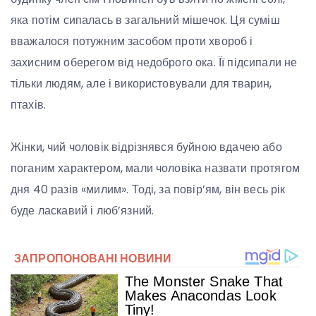
яка потім сипалась в загальний мішечок. Ця суміш
вважалося потужним засобом проти хвороб і
захисним оберегом від недоброго ока. Її підсипали не
тільки людям, але і використовували для тварин,
птахів.
Жінки, чий чоловік відрізнявся буйною вдачею або
поганим характером, мали чоловіка назвати протягом
дня 40 разів «милим». Тоді, за повір’ям, він весь рік
буде ласкавий і люб’язний.