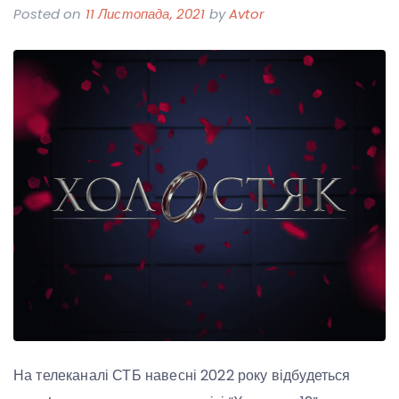
Posted on
11 Листопада, 2021
by
Avtor
На телеканалі СТБ навесні 2022 року відбудеться