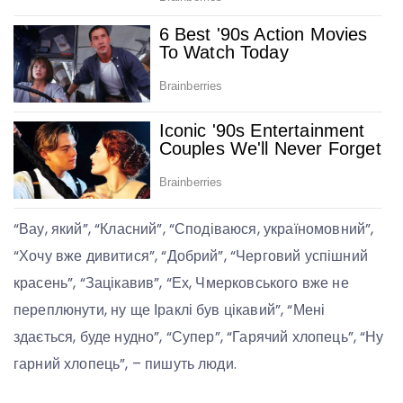
“Вау, який”, “Класний”, “Сподіваюся, україномовний”,
“Хочу вже дивитися”, “Добрий”, “Черговий успішний
красень”, “Зацікавив”, “Ех, Чмерковського вже не
переплюнути, ну ще Іраклі був цікавий”, “Мені
здається, буде нудно”, “Супер”, “Гарячий хлопець”, “Ну
гарний хлопець”, – пишуть люди.