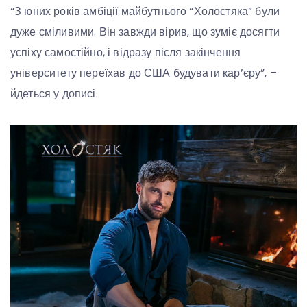
“З юних років амбіції майбутнього “Холостяка” були
дуже сміливими. Він завжди вірив, що зуміє досягти
успіху самостійно, і відразу після закінчення
університету переїхав до США будувати кар’єру”, –
йдеться у дописі.