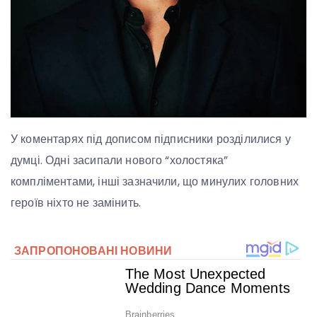
У коментарях під дописом підписники розділилися у
думці. Одні засипали нового “холостяка”
компліментами, інші зазначили, що минулих головних
героїв ніхто не замінить.