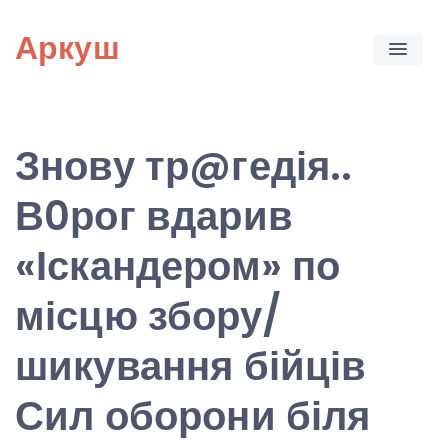
Skip
Аркуш
to
content
Знову тр@гедія..
В0рог вдарив
«Іскандером» по
місцю збору/
шикування бійців
Сил оборони біля