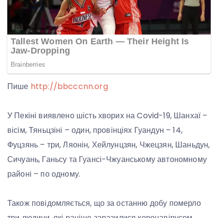
Пише
http://bbcccnn.org
У Пекіні виявлено шість хворих на Covid-19, Шанхаї –
вісім, Тяньцзіні – один, провінціях Гуандун – 14,
Фуцзянь – три, Ляонін, Хейлунцзян, Чжецзян, Шаньдун,
Сичуань, Ганьсу та Гуансі-Чжуанському автономному
районі – по одному.
Також повідомляється, що за останню добу померло
три людини, які раніше заразилися коронавірусом.