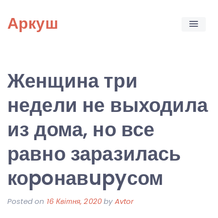
Skip
Аркуш
to
content
Женщина три
недели не выходила
из дома, но все
равно заразилась
коpoнавupyсом
Posted on
16 Квітня, 2020
by
Avtor