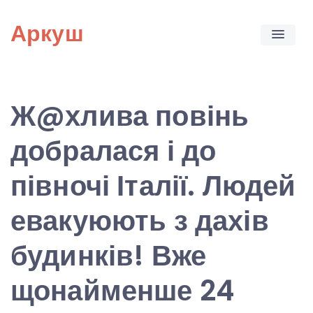
Skip
Аркуш
to
content
Ж@хлива повінь
добралася і до
півночі Італії. Людей
евакуюють з дахів
будинків! Вже
щонайменше 24