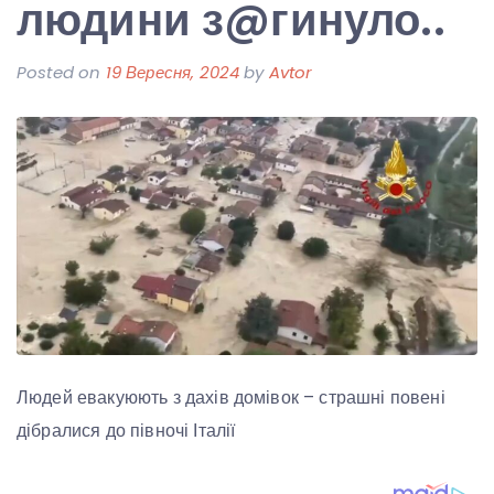
людини з@гинуло..
Posted on
19 Вересня, 2024
by
Avtor
Людей евакуюють з дахів домівок – страшні повені
дібралися до півночі Італії