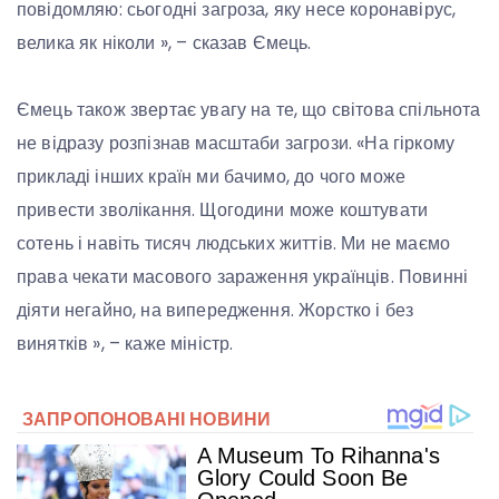
повідомляю: сьогодні загроза, яку несе коронавірус,
велика як ніколи », – сказав Ємець.
Ємець також звертає увагу на те, що світова спільнота
не відразу розпізнав масштаби загрози. «На гіркому
прикладі інших країн ми бачимо, до чого може
привести зволікання. Щогодини може коштувати
сотень і навіть тисяч людських життів. Ми не маємо
права чекати масового зараження українців. Повинні
діяти негайно, на випередження. Жорстко і без
винятків », – каже міністр.