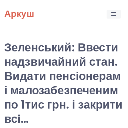
Skip
Аркуш
to
content
Зеленський: Ввести
надзвичайний стан.
Видати пенсіонерам
і малозабезпеченим
по 1тис грн. і закрити
всі…