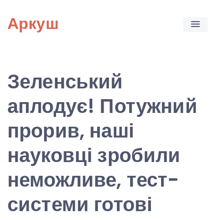
Skip
Аркуш
to
content
Зеленський
аплодує! Потужний
прорив, наші
науковці зробили
неможливе, тест-
системи готові