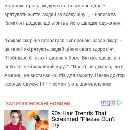
молодих героїв, які думають тільки про одне –
врятувати життя людей за всяку ціну “, – написала
Камалія і додала, що вірить в його швидке одужання.
“Бажаю скоріше впоратися з хворобою, зараз лікарі –
це герої, які рятують людей ціною свого здоров’я”,
“Побільше б таких і здоров’я йому. Він молодець, він
подолає цей жахливий вірус”, “Навіть не думала, що в
Америці не вистачає коштів для захисту. Нехай доктор
скоріше одужує !!! ” – коментують шанувальники.