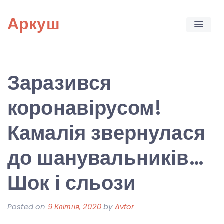
Skip
Аркуш
to
content
Заразився
коронавірусом!
Камалія звернулася
до шанувальників…
Шок і сльози
Posted on
9 Квітня, 2020
by
Avtor