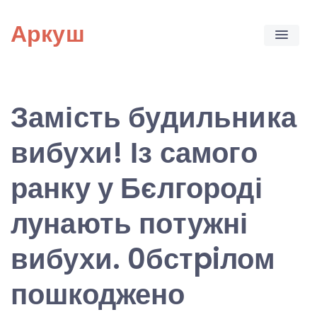
Skip
Аркуш
to
content
Замість будильника
вибухи! Із самого
ранку у Бєлгороді
лунають потужні
вибухи. 0бстpiлом
пошкоджено