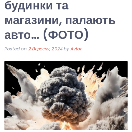
будинки та
магазини, палають
авто… (ФОТО)
Posted on
2 Вересня, 2024
by
Avtor