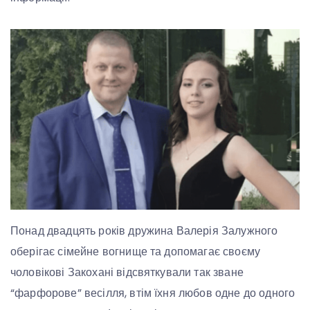
Понад двадцять років дружина Валерія Залужного
оберігає сімейне вогнище та допомагає своєму
чоловікові Закохані відсвяткували так зване
“фарфорове” весілля, втім їхня любов одне до одного