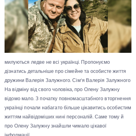
милуються ледве не всі українці. Пропонуємо
дізнатись детальніше про сімейне та особисте життя
дружини Валерія Залужного. Сім’я Валерія Залужного
На відміну від свого чоловіка, про Олену Залужну
відомо мало. З початку повномасштабного вторгнення
українці почали набагато більше цікавитись особистим
життям найвідоміших нині персоналій. Саме тому й
про Олену Залужну знайшли чимало цікавої
інформації.