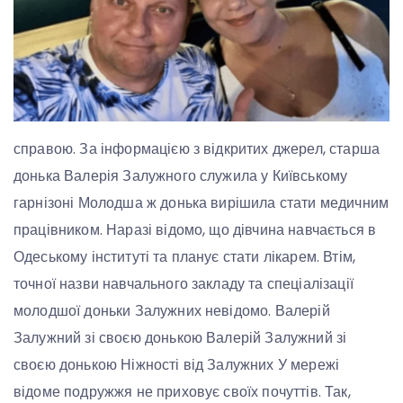
справою. За інформацією з відкритих джерел, старша
донька Валерія Залужного служила у Київському
гарнізоні Молодша ж донька вирішила стати медичним
працівником. Наразі відомо, що дівчина навчається в
Одеському інституті та планує стати лікарем. Втім,
точної назви навчального закладу та спеціалізації
молодшої доньки Залужних невідомо. Валерій
Залужний зі своєю донькою Валерій Залужний зі
своєю донькою Ніжності від Залужних У мережі
відоме подружжя не приховує своїх почуттів. Так,