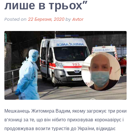
лише в трьох”
Posted on
22 Березня, 2020
by
Avtor
Мешканець Житомира Вадим, якому загрожує три роки
в’язниці за те, що він нібито приховував коронавірус і
продовжував возити туристів до України, відкидає