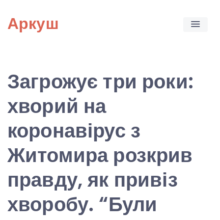
Skip
Аркуш
to
content
Загрожує три роки:
хворий на
коронавірус з
Житомира розкрив
правду, як привіз
хворобу. “Були