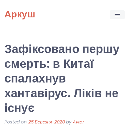
Skip
Аркуш
to
content
Зафіксовано першу
смерть: в Китаї
спалахнув
хантавірус. Ліків не
існує
Posted on
25 Березня, 2020
by
Avtor