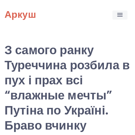
Skip
Аркуш
to
content
З самого ранку
Туреччина розбила в
пух і прах всі
“влажные мечты”
Путіна по Україні.
Браво вчинку