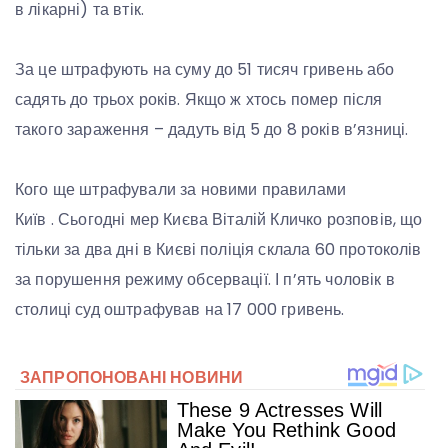
в лікарні) та втік.
За це штрафують на суму до 51 тисяч гривень або
садять до трьох років. Якщо ж хтось помер після
такого зараження – дадуть від 5 до 8 років в’язниці.
Кого ще штрафували за новими правилами
Київ . Сьогодні мер Києва Віталій Кличко розповів, що
тільки за два дні в Києві поліція склала 60 протоколів
за порушення режиму обсервації. І п’ять чоловік в
столиці суд оштрафував на 17 000 гривень.