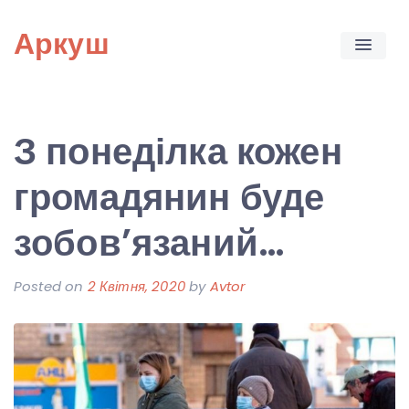
Skip
Аркуш
to
content
З понеділка кожен
громадянин буде
зобов’язаний…
Posted on
2 Квітня, 2020
by
Avtor