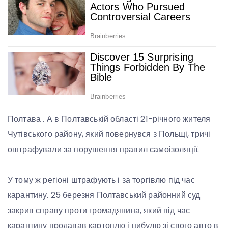
Полтава . А в Полтавській області 21-річного жителя
Чутівського району, який повернувся з Польщі, тричі
оштрафували за порушення правил самоізоляції.
У тому ж регіоні штрафують і за торгівлю під час
карантину. 25 березня Полтавський районний суд
закрив справу проти громадянина, який під час
карантину продавав картоплю і цибулю зі свого авто в