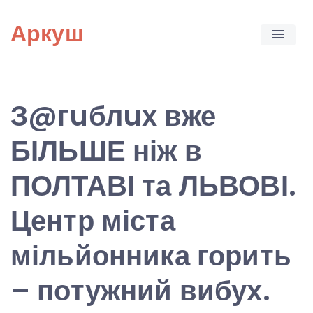
Skip
Аркуш
to
content
З@гuблuх вже
БІЛЬШЕ ніж в
ПОЛТАВІ та ЛЬВОВІ.
Центр міста
мільйонника горить
– потужний вибух.