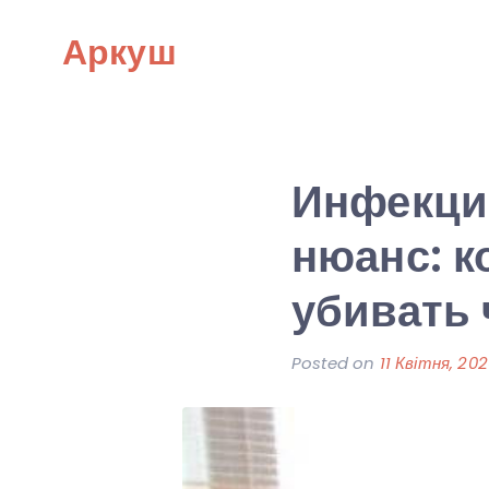
Skip
Аркуш
to
content
Инфекци
нюанс: к
убивать 
Posted on
11 Квітня, 20