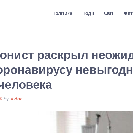
Політика
Події
Світ
Житт
онист раскрыл неожи
оронавирусу невыгод
человека
20
by
Avtor