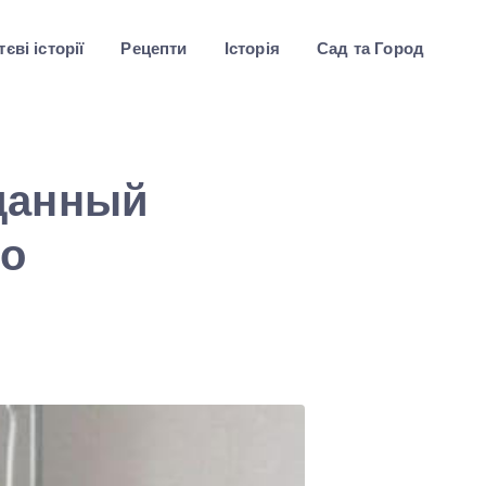
єві історії
Рецепти
Історія
Сад та Город
данный
но