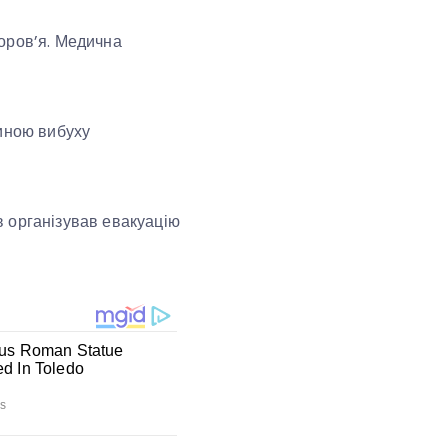
оров’я. Медична
чиною вибуху
в організував евакуацію