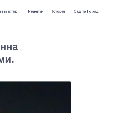
єві історії
Рецепти
Історія
Сад та Город
енна
ми.