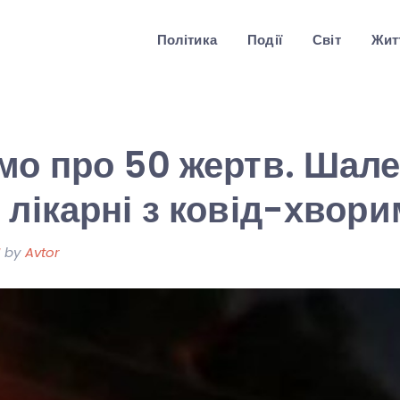
Політика
Події
Світ
Житт
мо про 50 жертв. Шал
 лікарні з ковід-хвори
1
by
Avtor