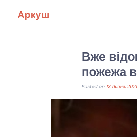
Skip
Аркуш
to
content
Вже відо
пожежа в
Posted on
13 Липня, 202