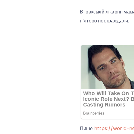
В іракській лікарні іма
п’ятеро постраждали.
Пише
https://world-n