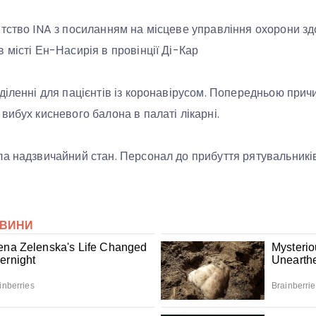
тство INA з посиланням на місцеве управління охорони зд
 місті Ен-Насирія в провінції Ді-Кар
діленні для пацієнтів із коронавірусом. Попередньою при
вибух кисневого балона в палаті лікарні.
а надзвичайний стан. Персонал до прибуття рятувальникі