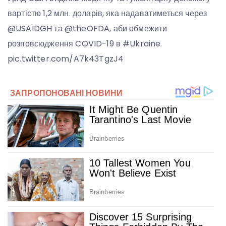
вартістю 1,2 млн. доларів, яка надаватиметься через
@USAIDGH та @theOFDA, аби обмежити
розповсюдження COVID-19 в #Ukraine.
pic.twitter.com/A7k43TgzJ4