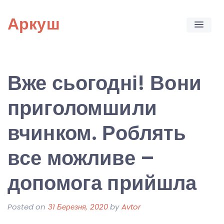
Skip
Аркуш
to
content
Вже сьогодні! Вони
приголомшили
вчинком. Роблять
все можливе –
допомога прийшла
Posted on
31 Березня, 2020
by
Avtor