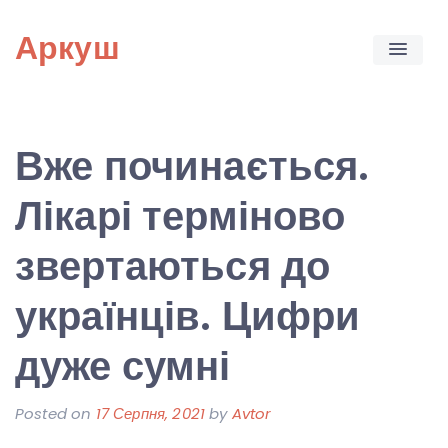
Skip
Аркуш
to
content
Вже починається.
Лікарі терміново
звертаються до
українців. Цифри
дуже сумні
Posted on
17 Серпня, 2021
by
Avtor