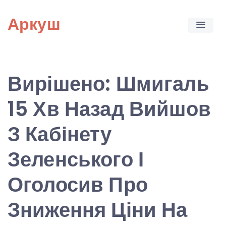
Skip
Аркуш
to
content
Вирішено: Шмигаль
15 Хв Назад Вийшов
З Кабінету
Зеленського І
Оголосив Про
Зниження Ціни На