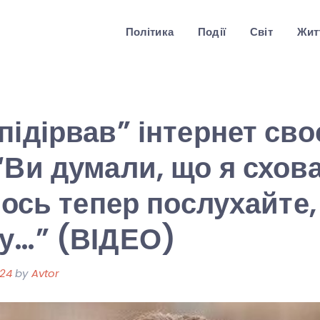
Політика
Події
Світ
Житт
підірвав” інтернет св
“Ви думали, що я схова
а ось тепер послухайте,
у…” (ВІДЕО)
024
by
Avtor