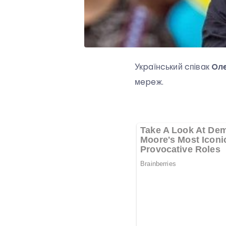
Укpaїнcький cпiвaк
Oлe
мepeж.