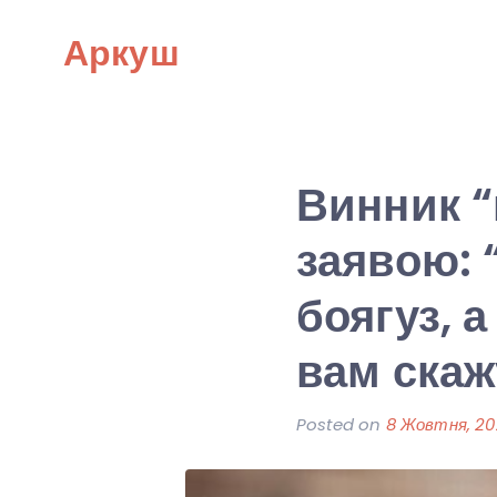
Skip
Аркуш
to
content
Винник “
заявою: 
боягуз, 
вам скаж
Posted on
8 Жовтня, 2