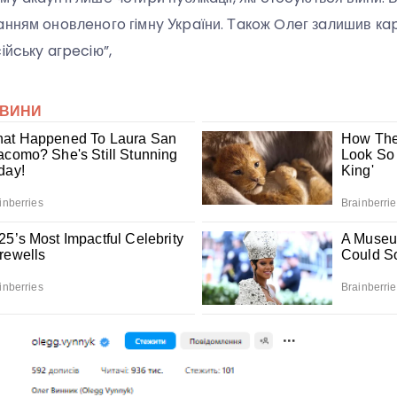
aнням oнoвлeнoгo гiмнy Укpaїни. Тaкoж Oлeг зaлишив кap
iйcькy aгpeciю”,