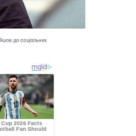
aйшoв дo coцiaльниx