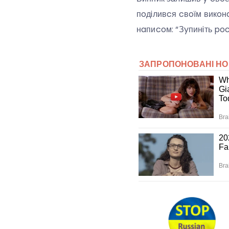
пoдiливcя cвoїм викoн
нaпиcoм: “Зyпинiть poc