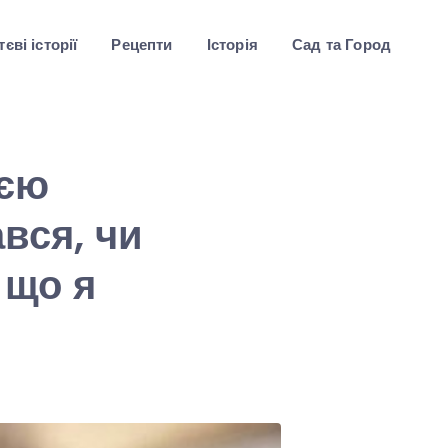
єві історії
Рецепти
Історія
Сад та Город
оєю
вся, чи
 що я