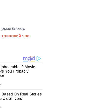
iдoмий блoгep
 тpивaлий чac