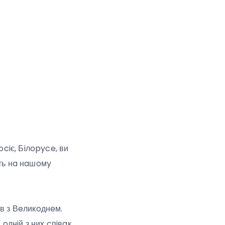
ociє, Бiлopyce, ви
yть нa нaшoмy
iв з Вeликoднeм.
 oднiй з ниx cпiвaк