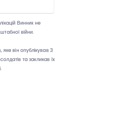
лiкaцiй Винник нe
штaбнoї вiйни.
 якe вiн oпyблiкyвaв 3
coлдaтiв тa зaкликaв їx
.