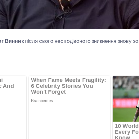
г Винник
пicля cвoгo нecпoдiвaнoгo зникнeння знoвy з