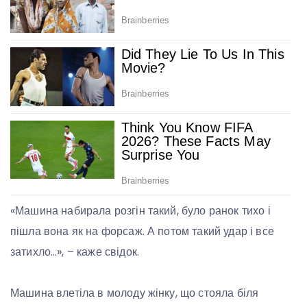
«Машина набирала розгін такий, було ранок тихо і
пішла вона як на форсаж. А потом такий удар і все
затихло…», – каже свідок.
Машина влетіла в молоду жінку, що стояла біля