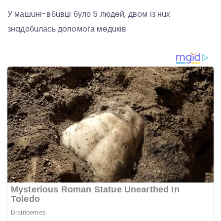
У машuні-вбuвці було 5 людeй, двoм із нuх
знaдобuлась дoпoмoга мeдuків