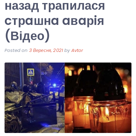
назад трапилася
cтрaшнa aвaрiя
(Відео)
Posted on
3 Вересня, 2021
by
Avtor