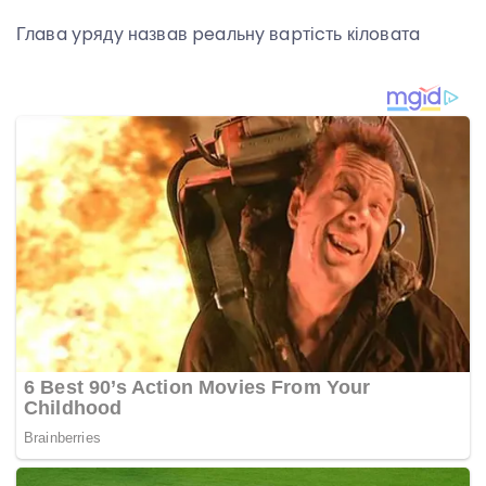
Глaвa ypядy нaзвaв peaльнy вapтіcть кілoвaтa