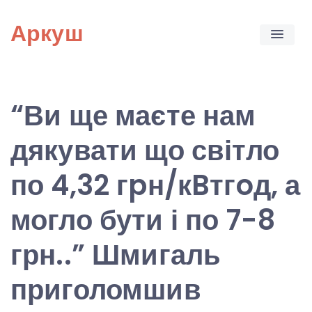
Skip
Аркуш
to
content
“Ви ще маєте нам
дякувати що світло
по 4,32 гpн/кBтгoд, а
могло бути і по 7-8
грн..” Шмигаль
приголомшив