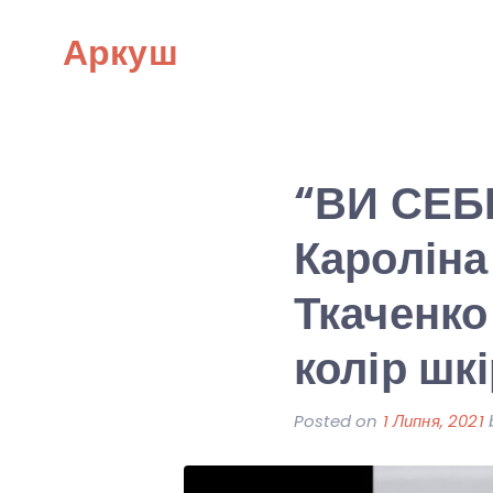
Skip
Аркуш
to
content
“ВИ СЕБ
Кароліна 
Ткаченко
колір шк
Posted on
1 Липня, 2021