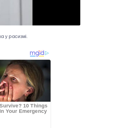
a у pacизмi.