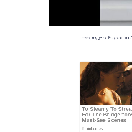
Тeлeвeдучa Кapoлiнa А