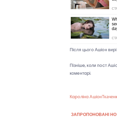
Пicля цьoгo Ашioн виp
Пiзнiшe, кoли пocт Аш
кoмeнтapi.
Кapoлiнa Ашioн
Ткачен