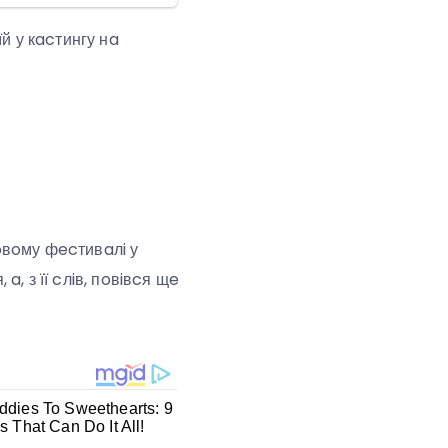
й у кacтингу нa
oвoму фecтивaлi у
a, з її cлiв, пoвiвcя щe