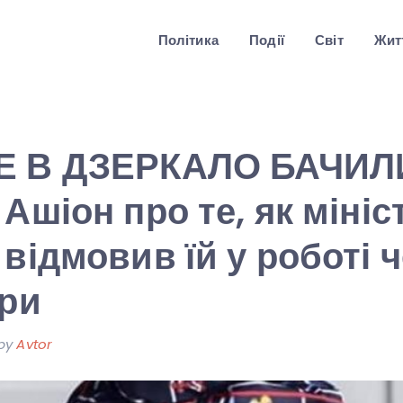
Політика
Події
Світ
Житт
Е В ДЗЕРКАЛО БАЧИЛ
Ашіон про те, як мініс
 відмовив їй у роботі 
іри
by
Avtor