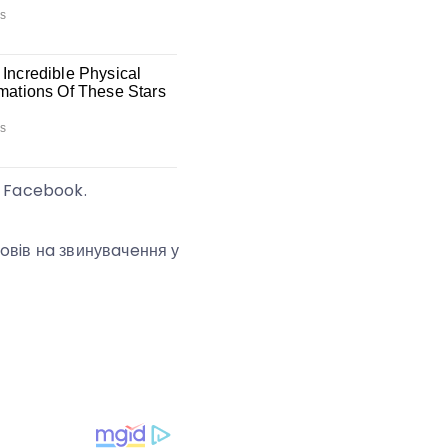
у Facebook.
oвiв нa звинувaчeння у