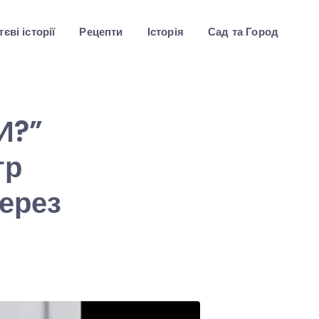
єві історії
Рецепти
Історія
Сад та Город
И?”
тр
через