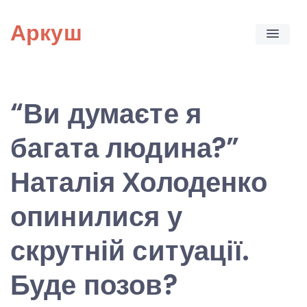
Skip
Аркуш
to
content
“Ви думаєте я
багата людина?”
Наталія Холоденко
опинилися у
скрутній ситуації.
Буде позов?