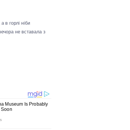
а в горлі ніби
вечора не вставала з