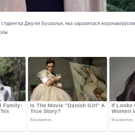
студентка Джулія Бускалья, яка заразилася коронавірусом в
оби.