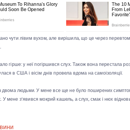
ано чути лівим вухом, але вирішила, що це через перевто
.
ало гірше: у неї погіршився слух. Також вона перестала роз
лася в США і вісім днів провела вдома на самоізоляції.
 з двома людьми. У мене все ще не було поширених симптом
 У мене з’явився мокрий кашель, а слух, смак і нюх віднов