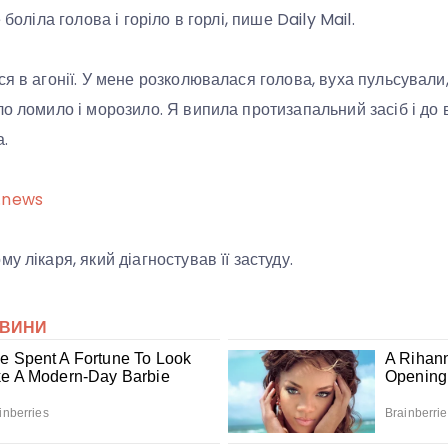
 боліла голова і горіло в горлі, пише Daily Mail.
я в агонії. У мене розколювалася голова, вуха пульсували, 
ло ломило і морозило. Я випила протизапальний засіб і до 
а.
.news
у лікаря, який діагностував її застуду.