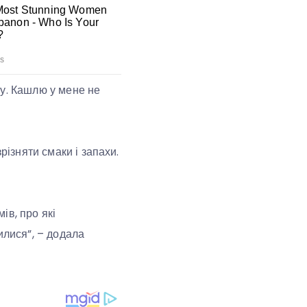
му. Кашлю у мене не
різняти смаки і запахи.
ів, про які
илися”, – додала