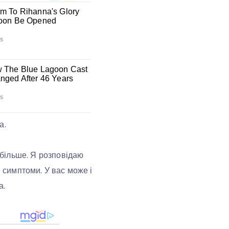
а.
о більше. Я розповідаю
і симптоми. У вас може і
а.