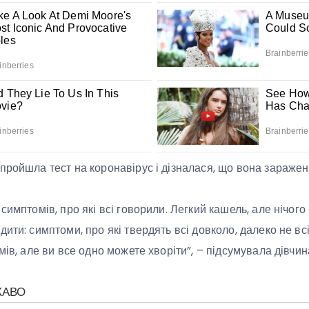
пройшла тест на коронавірус і дізналася, що вона заражен
симптомів, про які всі говорили. Легкий кашель, але нічог
ити: симптоми, про які твердять всі довколо, далеко не вс
мів, але ви все одно можете хворіти”, – підсумувала дівчин