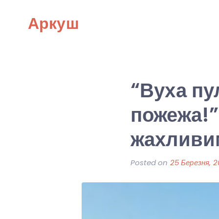
Skip
Аркуш
to
content
“Вуха пу
пожежа!”
жахливи
Posted on
25 Березня, 