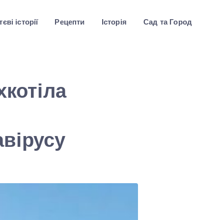
єві історії
Рецепти
Історія
Сад та Город
хкотіла
вірусу