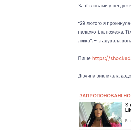
За її словами у неї дуже
“29 лютого я прокинулас
палахкотіла пожежа. Ті
ліжка”, – згадувала вон
Пише
https://shocked
Дівчина викликала додом