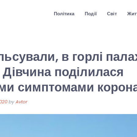
Політика
Події
Світ
Житт
льсували, в горлі пала
 Дівчина поділилася
ми симптомами корона
2020
by
Avtor