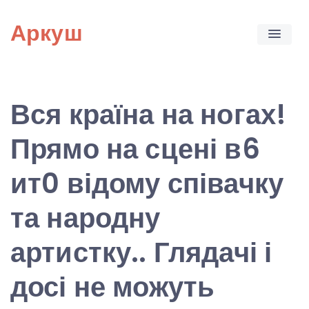
Skip
Аркуш
to
content
Вся країна на ногах!
Прямо на сцені в6
ит0 відому співачку
та народну
артистку.. Глядачі і
досі не можуть