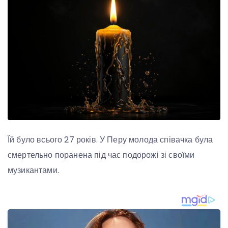
Їй було всього 27 років. У Перу молода співачка була
смертельно поранена під час подорожі зі своїми
музикантами.