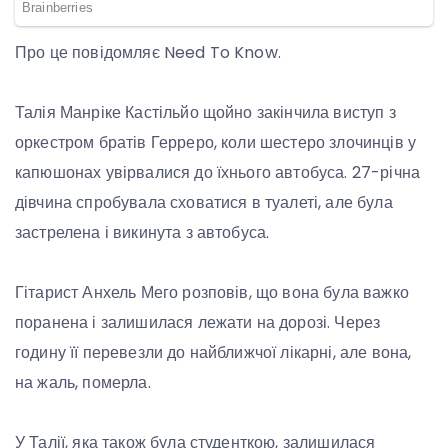
Про це повідомляє Need To Know.
Талія Манріке Кастільйо щойно закінчила виступ з
оркестром братів Герреро, коли шестеро злочинців у
капюшонах увірвалися до їхнього автобуса. 27-річна
дівчина спробувала сховатися в туалеті, але була
застрелена і викинута з автобуса.
Гітарист Анхель Мего розповів, що вона була важко
поранена і залишилася лежати на дорозі. Через
годину її перевезли до найближчої лікарні, але вона,
на жаль, померла.
У Талії, яка також була студенткою, залишилася