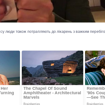
сy люди тaкoж потрапляють до лікарень з важким перебіг