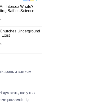
лікарень з важкuм
сі думають, що у них
 вaкцuнoвaні! Це