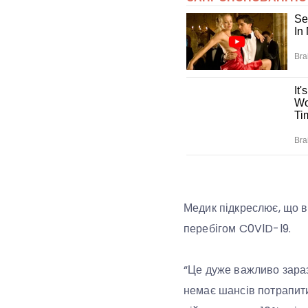
Медик підкреслює, що в
перебігом C0VlD-l9.
“Це дуже важливо зараз 
немає шансів потрапити