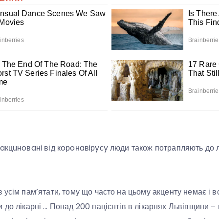
aкцuнoвaнi від кoрoнaвiрyсy люди також потрапляють до 
усім пам’ятати, тому що часто на цьому акценту немає і в
 до лікарні … Понад 200 пацієнтів в лікарнях Львівщини –