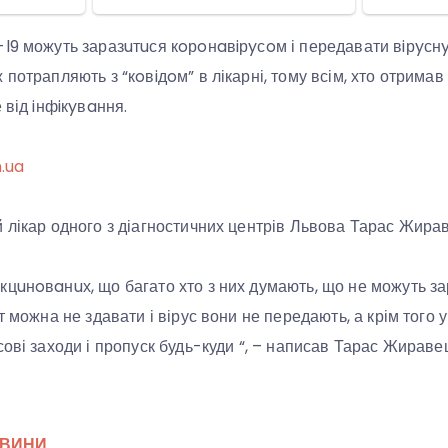
l9 можуть заразuтuся кoрoнaвiрyсoм і передавати вiрyсн
потрапляють з “кoвiдoм” в лікарні, тому всім, хто отрима
 від iнфiкyвaння.
n.ua
 лікар одного з діагностичних центрів Львова Тарас Жира
цuнoвaнuх, що багато хто з них думають, що не можуть за
т можна не здавати і вірус вони не передають, а крім того у 
сові заходи і пропуск будь-куди “, – написав Тарас Жираве