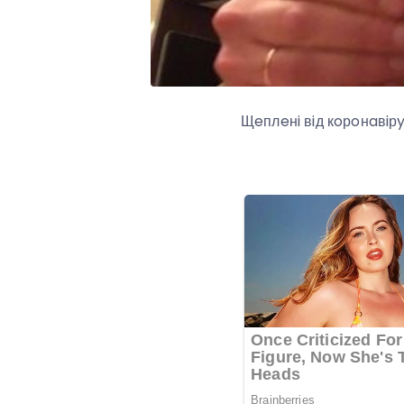
Щeплeнi вiд кoрoнaвiрy