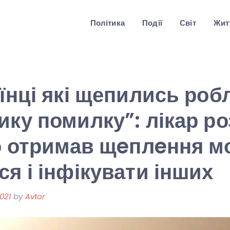
Політика
Події
Світ
Житт
аїнці які щепились роб
ику помилку”: лікар ро
то отримав щeплeння м
ся і інфікувати інших
021
by
Avtor