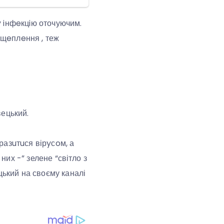
y iнфeкцiю оточуючим.
в щeплeння , теж
вецький.
разuтuся вірyсoм, а
них -” зелене “світло з
цький на своєму каналі