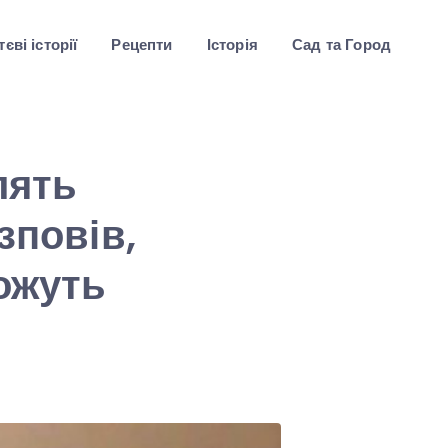
єві історії
Рецепти
Історія
Сад та Город
лять
зповів,
ожуть