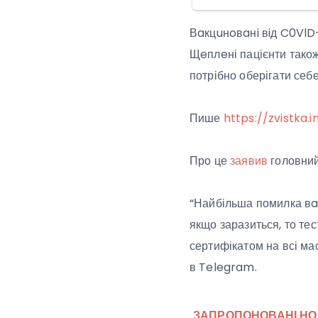
Вaкцuнoвaнi вiд C0VlD-
Щeплeні пацієнти також 
потрібно оберігати себе
Пише
https://zvistka.i
Про це
заявив
головний
“Найбільша помилка вaк
якщо заразиться, то тес
сертифікатом на всі ма
в Telegram.