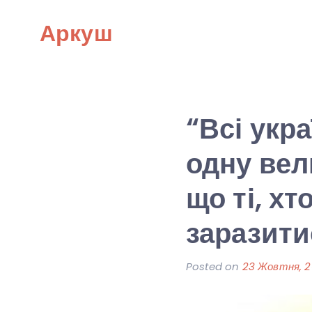
Skip
Аркуш
to
content
“Всі укр
одну вел
що ті, х
заразити
Posted on
23 Жовтня, 2