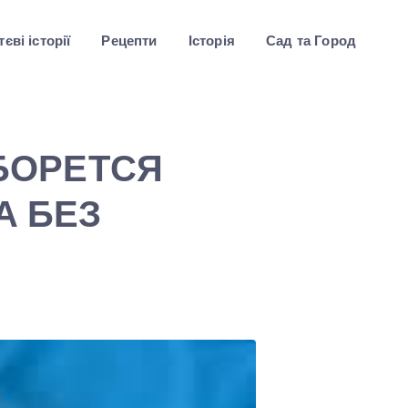
єві історії
Рецепти
Історія
Сад та Город
 БОРЕТСЯ
А БЕЗ