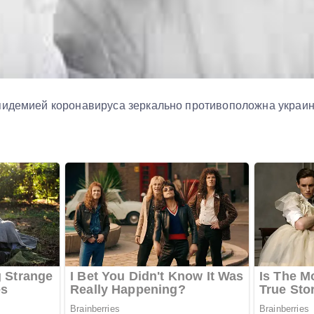
пидемией коронавируса зеркально противоположна украи