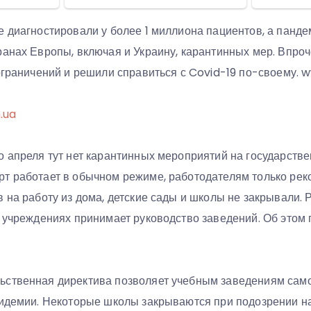
е диагностировали у более 1 миллиона пациентов, а панде
ранах Европы, включая и Украину, карантинных мер. Впро
 ограничений и решили справиться с Covid-19 по-своему. 
n.ua
о апреля тут нет карантинных мероприятий на государстве
т работает в обычном режиме, работодателям только ре
 на работу из дома, детские сады и школы не закрывали.
х учреждениях принимает руководство заведений. Об этом
ственная директива позволяет учебным заведениям само
пидемии. Некоторые школы закрываются при подозрении 