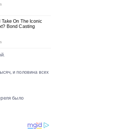
й.
ысяч, и половина всех
апреля было