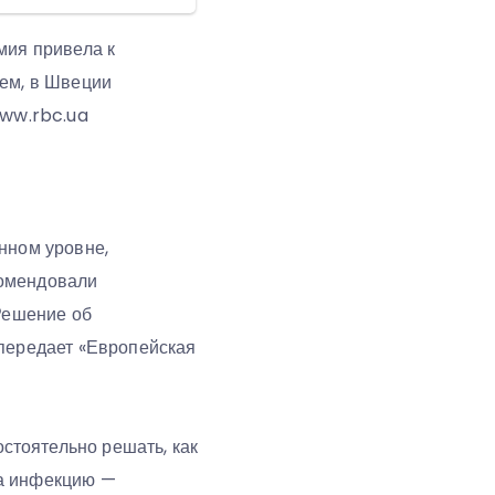
мия привела к
чем, в Швеции
www.rbc.ua
нном уровне,
комендовали
 Решение об
 передает «Европейская
стоятельно решать, как
на инфекцию —