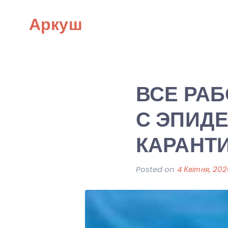
Skip
Аркуш
to
content
ВСЕ РАБ
С ЭПИД
КАРАНТ
Posted on
4 Квітня, 202