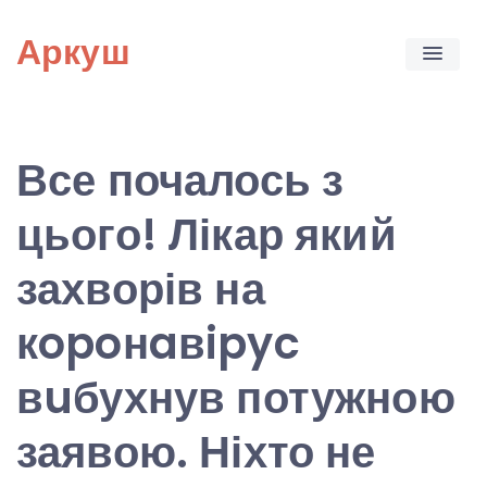
Skip
Аркуш
to
content
Все почалось з
цього! Лікар який
захворів на
кopoнaвipyc
вuбухнув потужною
заявою. Ніхто не