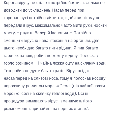
Коронавірусу не стільки потрібно боятися, скільки не
доводити до ускладнень. Насамперед при
коронавірусі потрібно діяти так, щоби ви нікому не
передали вірус, максимально часто мити руки, носити
маску, – радить Валерій Іванович. – Потрібно
зменшити вірусне навантаження на організм. Для
цього необхідно багато пити рідини. Я пив багато
гарячих напоїв, робив це кожну годину. Полоскав
горло розчином – 1 чайна ложка оцту на склянку води.
Теж робив це дуже багато разів. Вірус осідає
насамперед на слизові носа, тому я полоскав носову
порожнину розчином морської солі (пів чайної ложки
морської солі на склянку теплої води). Всі ці
процедури вимивають вірус і зменшують його
розмноження, принаймні на перших етапах”.