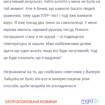
негативний результат, тобто антитіл у мене не було на
той момент. Але я бачив, що навколо багато людей
уражених, тому здав ПЛР-тест і тоді вже виявили
вірус. Я вже понад два тижні на самоізоляції. У мене
окрема кімната, окремий рушник, посуд. Ніякого
погіршання стану я не відчув – ні підвищеної
температури, ні кашлю. Маю найближчими днями
здати ще один аналіз, якщо він буде негативний, тоді
це буде означати, що я видужав”.
Незважаючи на те, що серйозних симптомів у Валерія
Зайцева не було, він все ж використовував різні
способи, щоби хвороба не ускладнилася.