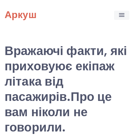
Skip
Аркуш
to
content
Вражаючі факти, які
приховуює екіпаж
літака від
пасажирів.Про це
вам ніколи не
говорили.