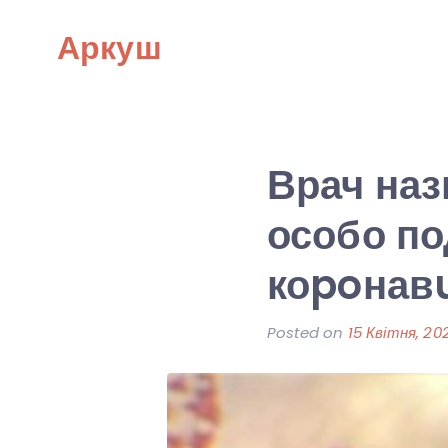
Skip
Аркуш
to
content
Врач наз
особо п
коpoнав
Posted on
15 Квітня, 20