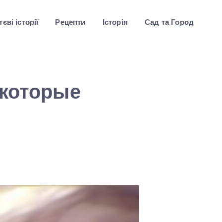
єві історії
Рецепти
Історія
Сад та Город
 которые