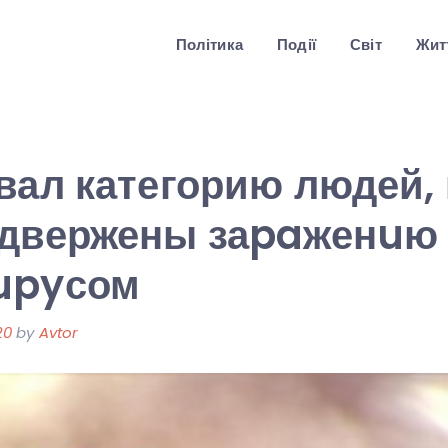
Політика
Події
Світ
Житт
вал категорию людей,
одвержены заpaженuю
upyсом
20
by
Avtor