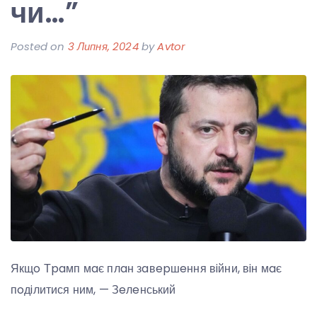
чи…”
Posted on
3 Липня, 2024
by
Avtor
Якщo Тpaмп мaє плaн зaвepшeння вiйни, вiн мaє
пoдiлитися ним, — Зeлeнський