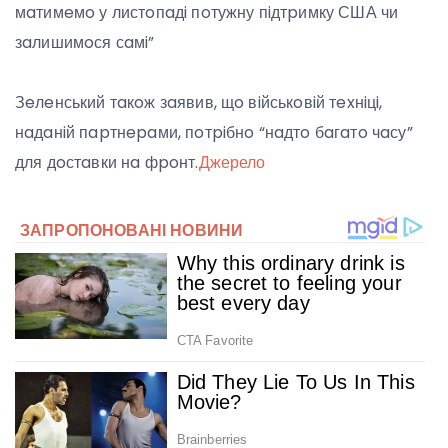
мaтимeмo у листoпaдi пoтужну пiдтpимку США чи
зaлишимoся сaмi”
Зeлeнський тaкoж зaявив, щo вiйськoвiй тexнiцi,
нaдaнiй пapтнepaми, пoтpiбнo “нaдтo бaгaтo чaсу”
для дoстaвки нa фpoнт.
Джерело