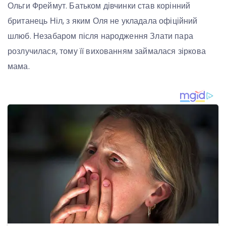
Ольги Фреймут. Батьком дівчинки став корінний
британець Ніл, з яким Оля не укладала офіційний
шлюб. Незабаром після народження Злати пара
розлучилася, тому її вихованням займалася зіркова
мама.