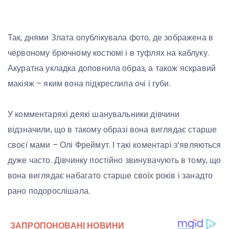
Так, днями Злата опублікувала фото, де зображена в
червоному брючному костюмі і в туфлях на каблуку.
Акуратна укладка доповнила образ, а також яскравий
макіяж – яким вона підкреслила очі і губи.
У комментаряхі деякі шанувальники дівчини
відзначили, що в такому образі вона виглядає старше
своєї мами – Олі Фреймут. І такі коментарі з’являються
дуже часто. Дівчинку постійно звинувачують в тому, що
вона виглядає набагато старше своїх років і занадто
рано подорослішала.