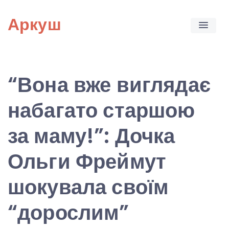
Skip
Аркуш
to
content
“Вона вже виглядає
набагато старшою
за маму!”: Дочка
Ольги Фреймут
шокувала своїм
“дорослим”