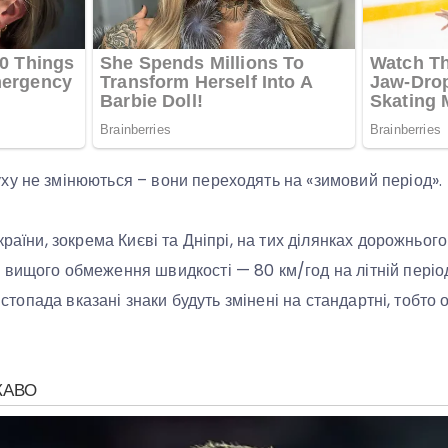
у не змінюються – вони переходять на «зимовий період».
країни, зокрема Києві та Дніпрі, на тих ділянках дорожнього
вищого обмеження швидкості — 80 км/год на літній період
 листопада вказані знаки будуть змінені на стандартні, тобт