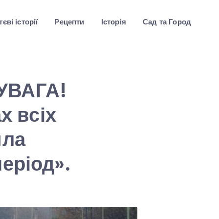
єві історії
Рецепти
Історія
Сад та Город
УВАГА!
х всіх
ила
еріод».