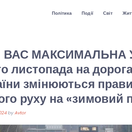
Політика
Події
Світ
Житт
ля ВАС МАКСИМАЛЬНА 
го листопада на дорога
аїни змінюються прав
го руху на «зимовий п
024
by
Avtor