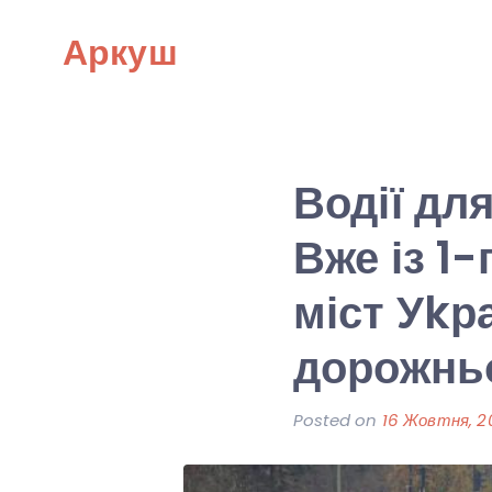
Skip
Аркуш
to
content
Водії д
Вже із 1-
міст Уkр
дорожньо
Posted on
16 Жовтня, 2