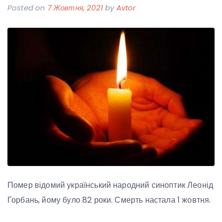
Posted on
7 Жовтня, 2021
by
Avtor
Помер відомий український народний синоптик Леонід
Горбань, йому було 82 роки. Смерть настала 1 жовтня.