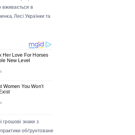
о вживається в
енка, Лесі Українки та
і грошові знаки з
ї практики обґрунтоване