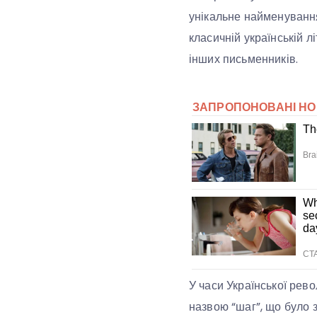
унікальне найменування
класичній українській л
інших письменників.
У часи Української рево
назвою “шаг”, що було 