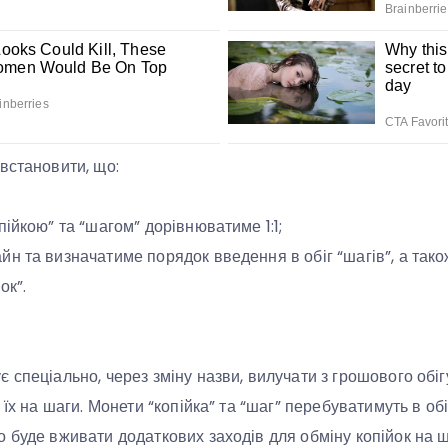
встановити, що:
ійкою” та “шагом” дорівнюватиме 1:1;
н та визначатиме порядок введення в обіг “шагів”, а тако
ок”.
 спеціально, через зміну назви, вилучати з грошового обіг
 їх на шаги. Монети “копійка” та “шаг” перебуватимуть в об
 буде вживати додаткових заходів для обміну копійок на ш