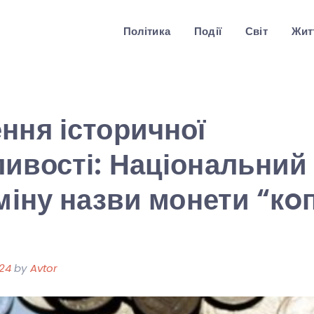
Політика
Події
Світ
Житт
ння історичної
ивості: Національний
зміну назви монети “кoп
024
by
Avtor