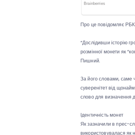
Про це повідомляє РБК
“Дослідивши історію гр
розмінної монети як “к
Пишний.
За його словами, саме 
суверенітет від щонайм
слово для визначення др
Ідентичність монет
Як зазначили в прес-сл
використовувалася як на 