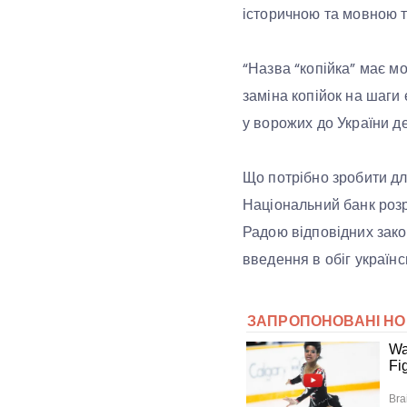
історичною та мовною т
“Назва “копійка” має м
заміна копійок на шаги
у ворожих до України д
Що потрібно зробити дл
Національний банк розр
Радою відповідних зако
введення в обіг українс