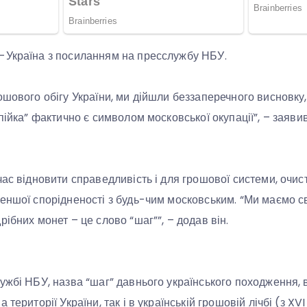
-Україна з посиланням на пресслужбу НБУ.
ошового обігу України, ми дійшли беззаперечного висновку,
опійка” фактично є символом московської окупації”, – заяв
час відновити справедливість і для грошової системи, очи
еншої спорідненості з будь-чим московським. “Ми маємо св
ібних монет – це слово “шаг””, – додав він.
ужбі НБУ, назва “шаг” давнього українського походження, 
території України, так і в українській грошовій лічбі (з XVI 