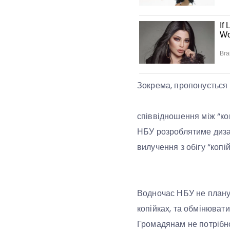
Зокрема, пропонується 
співвідношення між “коп
НБУ розроблятиме дизай
вилучення з обігу “копій
Водночас НБУ не планує
копійках, та обмінювати
Громадянам не потрібно