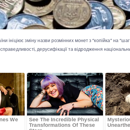
ни ініціює зміну назви розмінних монет з “копійка” на “шаг
 справедливості, дерусифікації та відродження національни