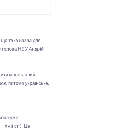
 що така назва для
ив голова НБУ Андрій
стити монетарний
оє, питомо українське,
вона уже
– XVII ст.). Це