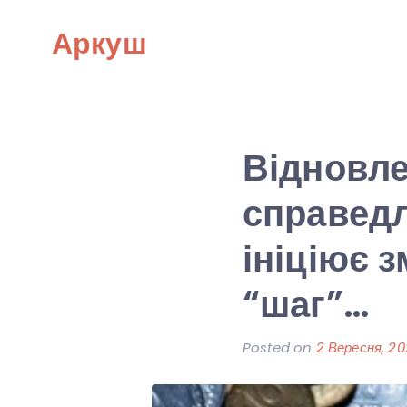
Skip
Аркуш
to
content
Відновле
справедл
ініціює 
“шаг”…
Posted on
2 Вересня, 2