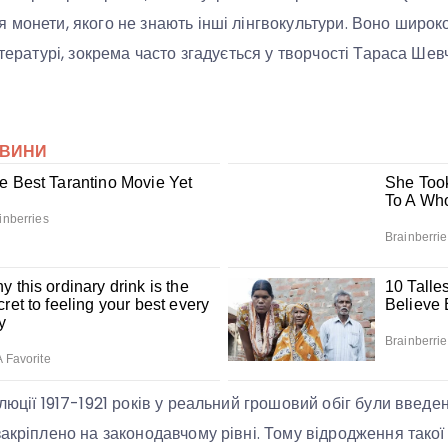
 монети, якого не знають інші лінгвокультури. Воно широк
ітературі, зокрема часто згадується у творчості Тараса Шевч
люції 1917-1921 років у реальний грошовий обіг були введен
закріплено на законодавчому рівні. Тому відродження тако