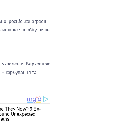
ої російської агресії
залишилися в обігу лише
зі ухвалення Верховною
и – карбування та