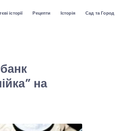
єві історії
Рецепти
Історія
Сад та Город
 банк
ійка” на