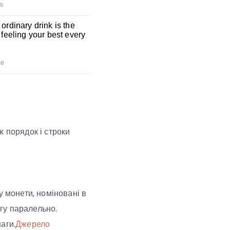
ж порядок і строки
у монети, номіновані в
ігу паралельно.
аги.
Джерело