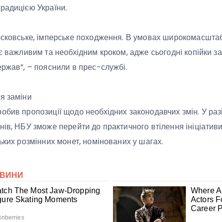
радицією України.
осковське, імперське походження. В умовах широкомасштабн
 є важливим та необхідним кроком, адже сьогодні копійки 
ержав”, – пояснили в прес-службі.
я заміни
обив пропозиції щодо необхідних законодавчих змін. У ра
нів, НБУ зможе перейти до практичного втілення ініціатив
ьких розмінних монет, номінованих у шагах.