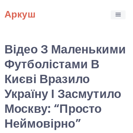
Skip
Аркуш
to
content
Відео З Маленькими
Футболістами В
Києві Вразило
Україну І Засмутило
Москву: “Просто
Неймовірно”