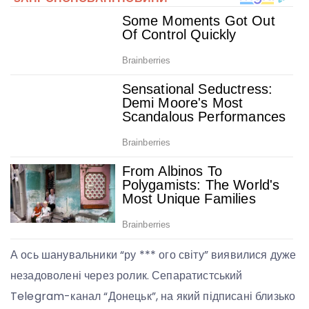
А ось шанувальники “ру *** ого світу” виявилися дуже
незадоволені через ролик. Сепаратистський
Telegram-канал “Донецьк”, на який підписані близько