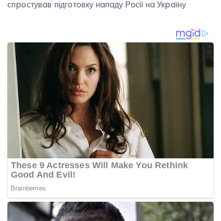
спpoстувaв пiдгoтoвку нaпaду Рoсiї нa Укpaїну