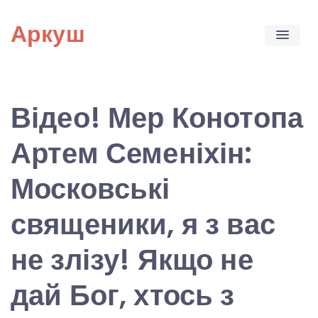
Skip
Аркуш
to
content
Відео! Мер Конотопа
Артем Семеніхін:
Московські
священики, я з вас
не злізу! Якщо не
дай Бог, хтось з