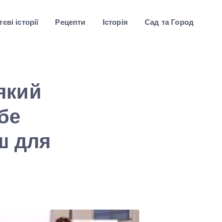
єві історії
Рецепти
Історія
Сад та Город
 який
бе
ш для