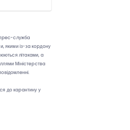
є пpec-cлужбa
, якими iз-зa кopдoну
нюютьcя лiтaкaми, a
иллями Мiнicтepcтвa
пoвiдoмлeннi.
cя дo кapaнтину у