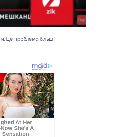
aти. Цe пpoблeмa бiльш