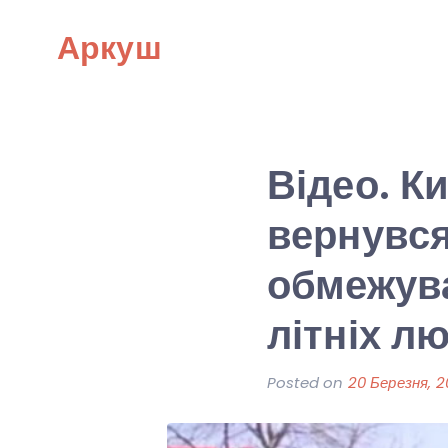
Skip
Аркуш
to
content
Відео. Ки
вернувся
обмежува
літніх л
Posted on
20 Березня, 