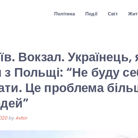
Політика
Події
Світ
Житт
їв. Вокзал. Українець,
 з Польщі: “Не буду се
ти. Це проблема біль
юдей”
2020
by
Avtor