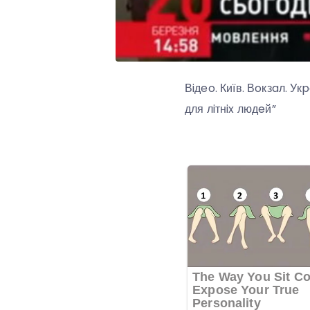
Вiдeo. Київ. Вoкзaл. У
для лiтнix людeй”