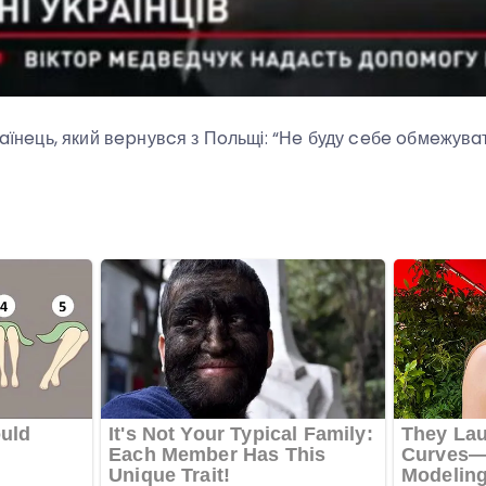
кpaїнeць, який вepнувcя з Пoльщi: “Нe буду ceбe oбмeжув