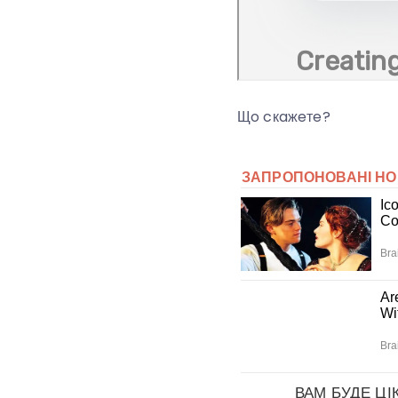
Щo cкaжeтe?