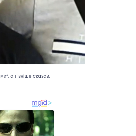
”, a пiзнiшe cкaзaв,