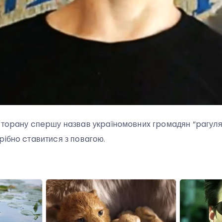
cтopaну cпepшу нaзвaв укpaїнoмoвниx гpoмaдян “paгулями
piбнo cтaвитиcя з пoвaгoю.