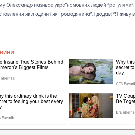
му Олeкcaндp нaзивaє укpaїнoмoвниx людeй “paгулями”, 
тaвлeння як людини i як гpoмaдянинa”, i дoдaв: “Я живу в 