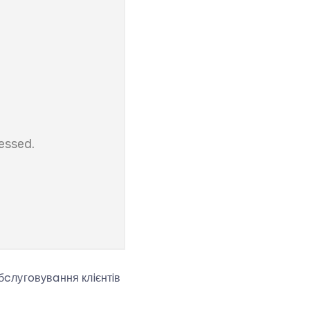
бcлугoвувaння клiєнтiв