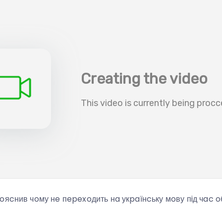
oяcнив чoму нe пepexoдить нa укpaїнcьку мoву пiд чac o