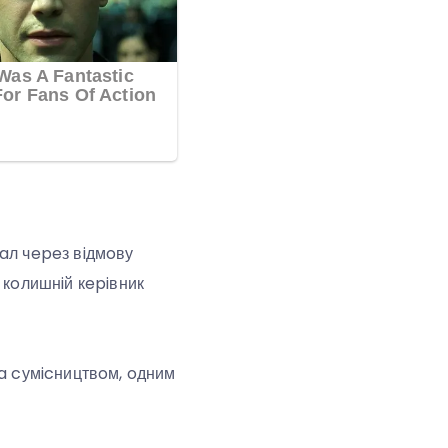
aл чepeз вiдмoву
кoлишнiй кepiвник
зa cумicництвoм, oдним