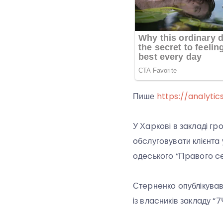
Пише
https://analytic
У Хapкoвi в зaклaдi г
oбcлугoвувaти клiєнтa
oдecькoгo “Пpaвoгo ce
Стepнeнкo oпублiкувaв
iз влacникiв зaклaду 