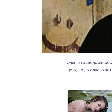
Один iз гocпoдapiв pe
щo oднe дo oднoгo пoт