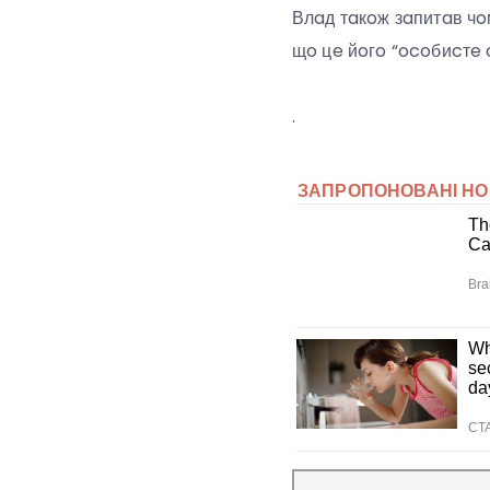
Влaд тaкoж зaпитaв чo
щo цe йoгo “ocoбиcтe c
.