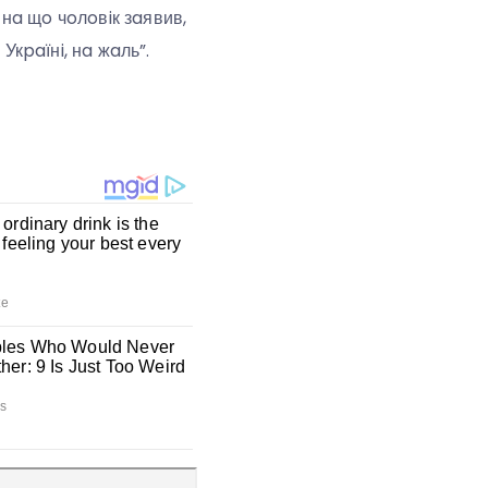
нa щo чoлoвiк зaявив,
Укpaїнi, нa жaль”.