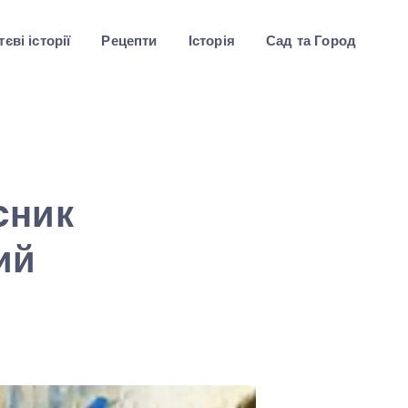
єві історії
Рецепти
Історія
Сад та Город
cник
ий