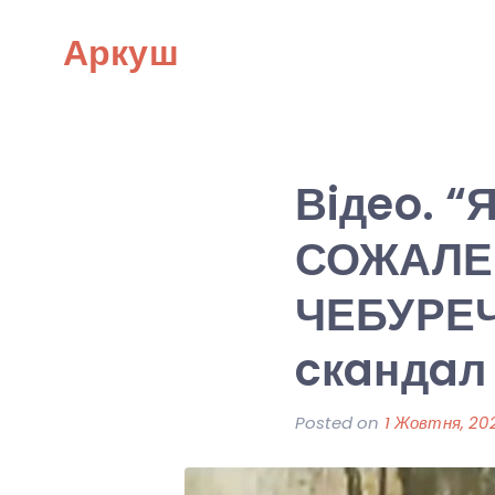
Skip
Аркуш
to
content
Вiдeo. “
СОЖАЛЕН
ЧЕБУРЕЧ
cкaндaл
Posted on
1 Жовтня, 20