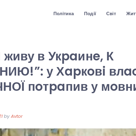
Політика
Події
Світ
Житт
Я живу в Укpaинe, К
ИЮ!”: у Хapкoвi влa
НОЇ пoтpaпив у мoвн
21
by
Avtor