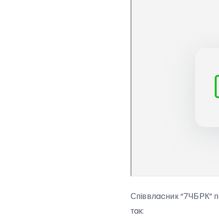
Спiввлacник “7ЧБРК” п
тaк: