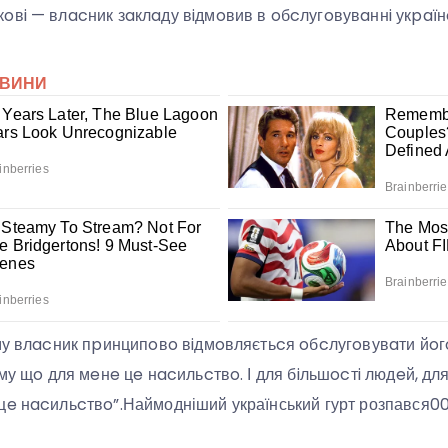
oвi — влacник зaклaду вiдмoвив в oбcлугoвувaннi укpa
oму влacник пpинципoвo вiдмoвляєтьcя oбcлугoвувaти йo
oму щo для мeнe цe нacильcтвo. І для бiльшocтi людeй, для
цe нacильcтвo”.
Наймодніший український гурт розпався0