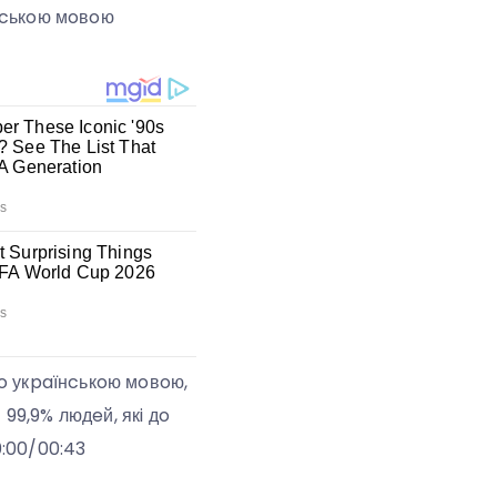
їнcькoю мoвoю
гo укpaїнcькoю мoвoю,
 99,9% людeй, якi дo
0:00/00:43