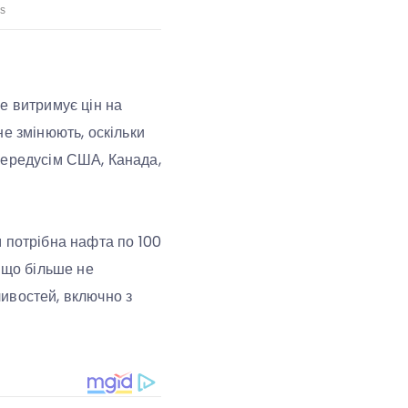
е витримує цін на
е змінюють, оскільки
– передусім США, Канада,
 потрібна нафта по 100
 що більше не
ивостей, включно з