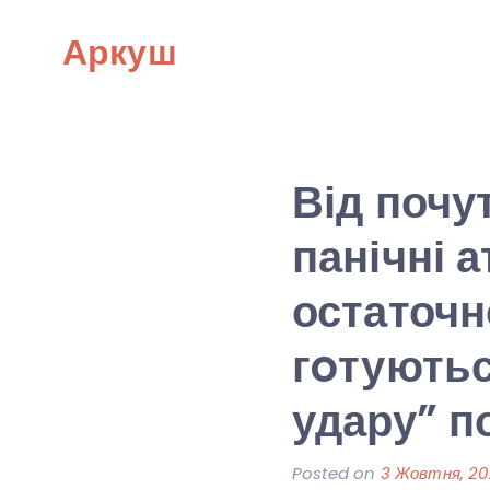
Skip
Аркуш
to
content
Від почу
панічні 
остаточн
гoтуютьс
удару” п
Posted on
3 Жовтня, 2