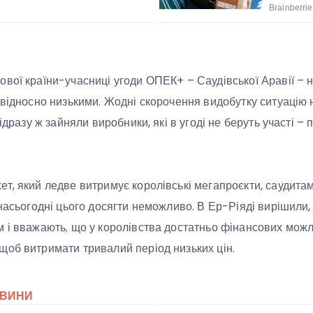
вої країни-учасниці угоди ОПЕК+ – Саудівської Аравії – н
 відносно низькими. Жодні скорочення видобутку ситуацію н
відразу ж зайняли виробники, які в угоді не беруть участі 
т, який ледве витримує королівські мегапроєкти, саудитам
 насьогодні цього досягти неможливо. В Ер-Ріяді вирішили,
м і вважають
,
що у королівства достатньо фінансових можл
об витримати тривалий період низьких цін.