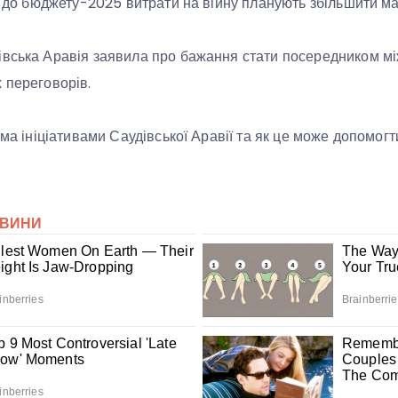
ні до бюджету-2025 витрати на війну планують збільшити м
вська Аравія заявила про бажання стати посередником мі
 переговорів.
ома ініціативами Саудівської Аравії та як це може допомогти