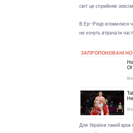
світ це сприйняв зовсім
В Ер-Ріяді втомилися че
не хочуть втрачати част
Для України такий крок 