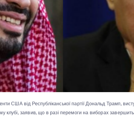
енти США від Республіканської партії Дональд Трамп, вис
 клубі, заявив, що в разі перемоги на виборах завершить в