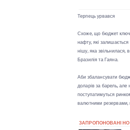
Терпець урвався
Схоже, що бюджет ключо
нафту, які залишається
нішу, яка звільнилася, 
Бразилія та Гаяна.
Аби збалансувати бюдже
доларів за барель, але
поступатимуться ринко
валютними резервами, щ