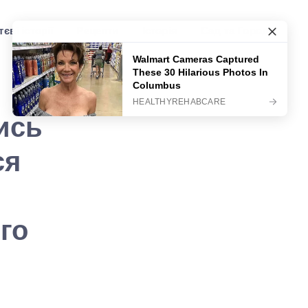
єві історії
Рецепти
Історія
Сад та Город
ись
ся
го