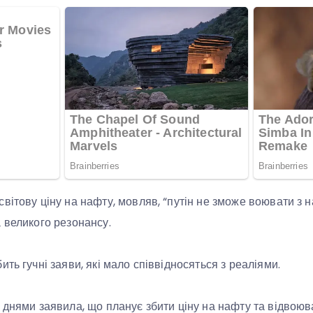
вітову ціну на нафту, мовляв, “путін не зможе воювати з 
 великого резонансу.
ть гучні заяви, які мало співвідносяться з реаліями.
 днями заявила, що планує збити ціну на нафту та відвоюв