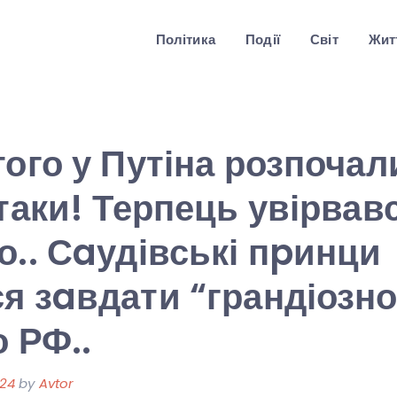
Політика
Події
Світ
Житт
того у Путіна розпочал
атаки! Терпець увірвав
о.. Сaудівські пpинци
я зaвдати “грандіозно
о РФ..
024
by
Avtor